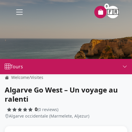
0
🇫🇷
Tours
Welcome
/
Visites
Algarve Go West – Un voyage au
ralenti
0
(0 reviews)
Algarve occidentale (Marmelete, Aljezur)