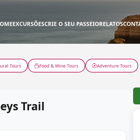
OME
EXCURSÕES
CRIE O SEU PASSEIO
RELATOS
CONT
tural Tours
Food & Wine Tours
Adventure Tours
eys Trail