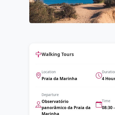
Walking Tours
Location
Duratio
Praia da Marinha
4 Hou
Departure
Time
Observatório
panorâmico da Praia da
08:30 -
Marinha