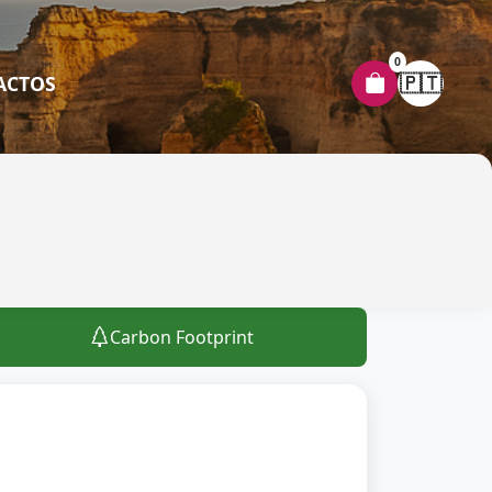
0
🇵🇹
ACTOS
Carbon Footprint