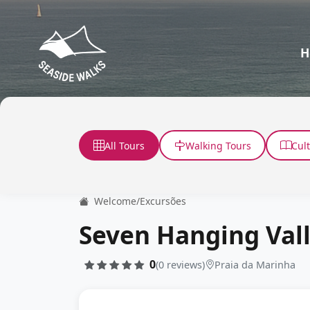
H
All Tours
Walking Tours
Cul
Welcome
/
Excursões
Seven Hanging Vall
0
(0 reviews)
Praia da Marinha