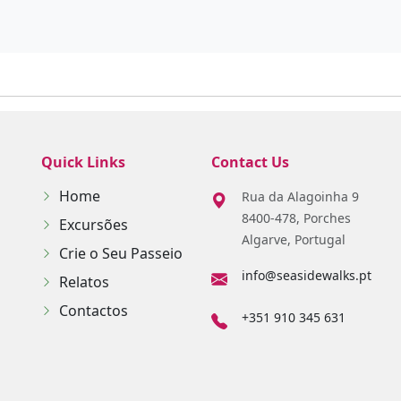
Quick Links
Contact Us
Home
Rua da Alagoinha 9
8400-478, Porches
Excursões
Algarve, Portugal
Crie o Seu Passeio
info@seasidewalks.pt
Relatos
Contactos
+351 910 345 631