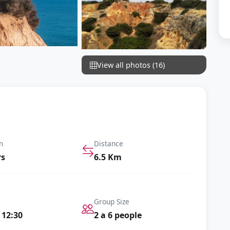
View all photos (16)
n
Distance
rs
6.5 Km
Group Size
 12:30
2 a 6 people