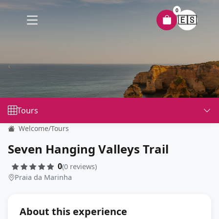
0
🇪🇸
Tours
Welcome
/
Tours
Seven Hanging Valleys Trail
0
(0 reviews)
Praia da Marinha
About this experience